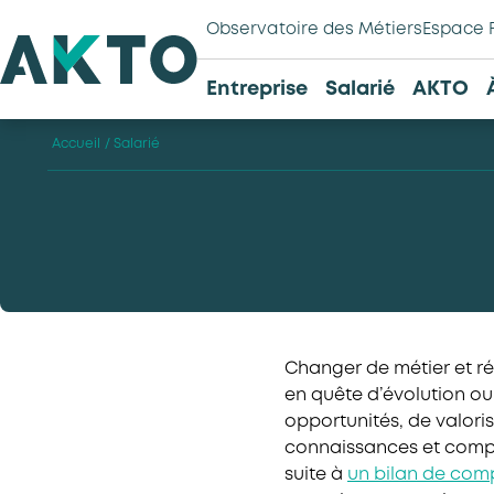
Observatoire des Métiers
Espace 
Entreprise
Salarié
AKTO
Accueil
/
Salarié
Changer de métier et ré
en quête d’évolution ou 
opportunités, de valori
connaissances et compé
suite à
un bilan de co