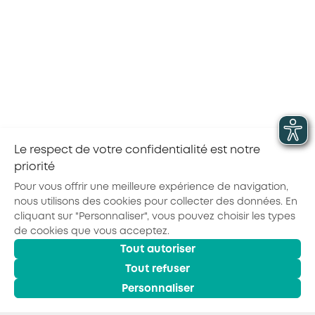
établies dans les accords ci-dessus, ont été
ajoutées sur les pages de contenu du site
d’AKTO,
Pour accéder à ce contenu, sélectionnez votre
secteur d’activité en
cliquant sur le bouton
orange en haut à droite de notre site internet.
Le respect de votre confidentialité est notre
priorité
Partager la page :
Pour vous offrir une meilleure expérience de navigation,
nous utilisons des cookies pour collecter des données. En
cliquant sur "Personnaliser", vous pouvez choisir les types
de cookies que vous acceptez.
Actualités
Agenda
Outils
Tout autoriser
© 2026 - AKTO - Tous droits réservés
Mentions légales
Politique de confidentialité
Conditions générales
Tout refuser
Glossaire
Personnaliser
Observatoire des Métiers
Espace Formation