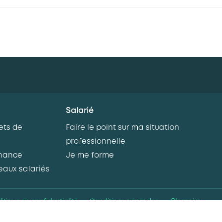
Salarié
ets de
Faire le point sur ma situation
professionnelle
rnance
Je me forme
eaux salariés
litique de confidentialité
Conditions générales
Glossaire