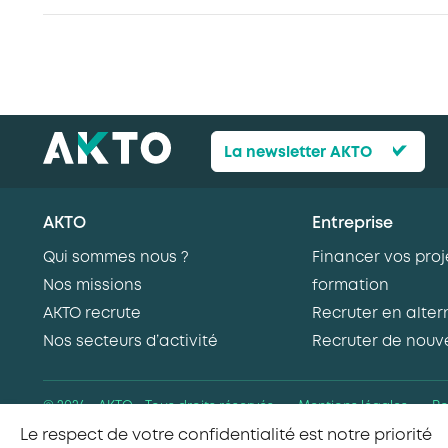
La newsletter AKTO
AKTO
Entreprise
Qui sommes nous ?
Financer vos proj
Nos missions
formation
AKTO recrute
Recruter en alte
Nos secteurs d’activité
Recruter de nouv
© 2026 - AKTO - Tous droits réservés
Mentions légales
Po
Le respect de votre confidentialité est notre priorité