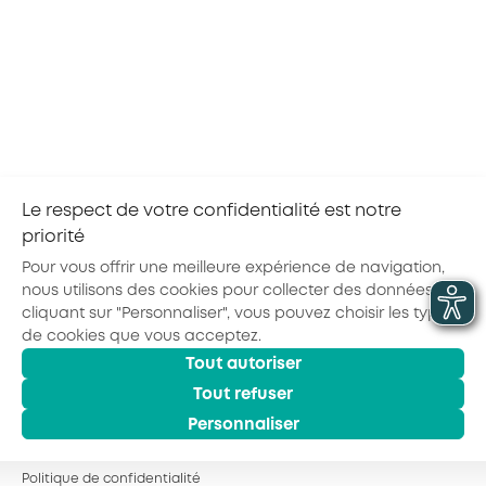
Organismes de formation habilités, découvrez
les nouveaux critères de prise en charge de la
branche Propreté et services associés. Depuis le
9 juillet, les critères de prise en charge de la…
Le respect de votre confidentialité est notre
priorité
Partager la page :
Pour vous offrir une meilleure expérience de navigation,
nous utilisons des cookies pour collecter des données. En
cliquant sur "Personnaliser", vous pouvez choisir les types
de cookies que vous acceptez.
Actualités
Agenda
Outils
Tout autoriser
© 2026 - AKTO - Tous droits réservés
Mentions légales
Politique de confidentialité
Conditions générales
Tout refuser
Glossaire
Personnaliser
Observatoire des Métiers
Espace Formation
Politique de confidentialité