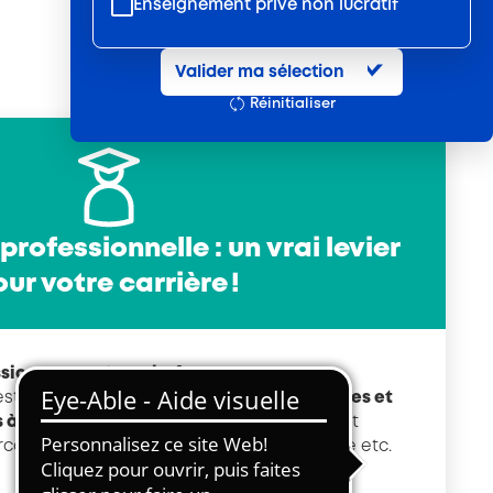
Enseignement privé non lucratif
Entretien et location textile
Valider ma sélection
Exploitations forestières et scieries
Réinitialiser
agricoles
Hôtels, cafés, restaurants
Organismes de formation
Portage salarial
professionnelle : un vrai levier
Prévention, sécurité
ur votre carrière !
Propreté et services associés
Restauration rapide
ssionnelle est
un
diplôme
ou
une
Restauration collective
este que vous avez
acquis les compétences
et
 à l’exercice d’un métier.
Elle vous permet
Services d'eau et d'assainissement
rcours professionnel, de changer de poste etc.
Travail mécanique du bois
En savoir +