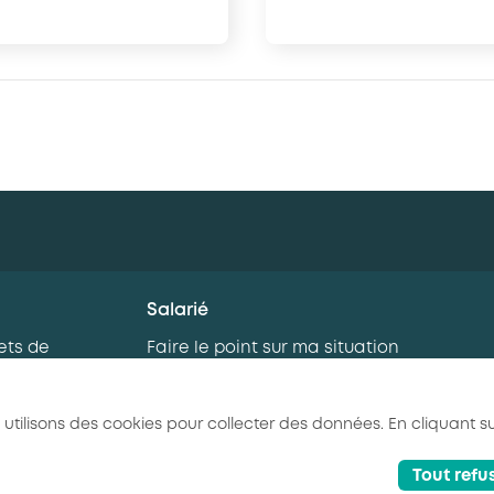
Salarié
ets de
Faire le point sur ma situation
professionnelle
rnance
Je me forme
 utilisons des cookies pour collecter des données. En cliquant su
eaux salariés
Tout refu