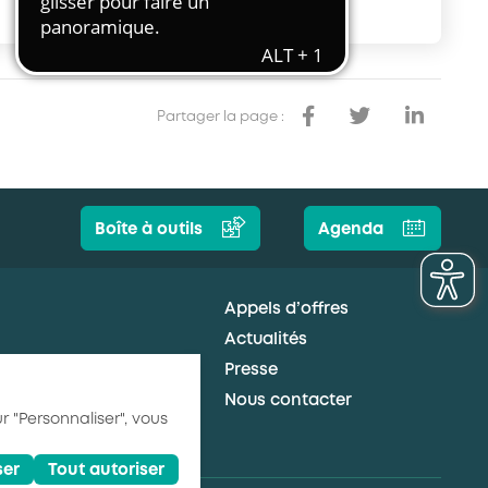
Transport et travail aérien
Travail temporaire
Autres entreprises ressortissantes
d’AKTO
Partager la page :
Autre secteur
Boîte à outils
Agenda
Appels d’offres
Actualités
Presse
Nous contacter
r "Personnaliser", vous
ser
Tout autoriser