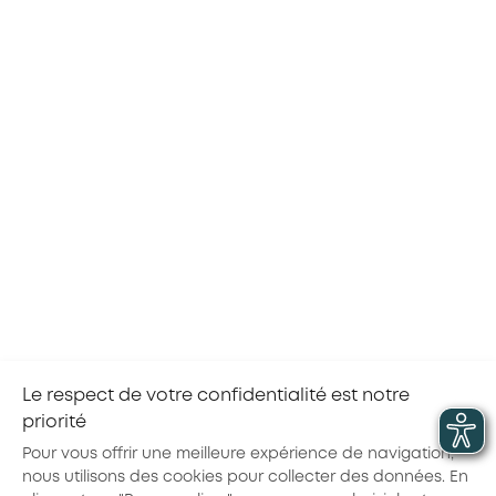
Votre conseiller AKTO vous accompagne pour
trouver la certification
correspondant à vos
besoins et les modalités financières adaptées.
Contactez votre conseiller
organismes de formation proches de
Trouvez les
chez vous
qui délivrent les certifications de votre
branche en alternance :
consultez la cartographie des formations
Dans certaines branches, lorsque vous formez à
certaines certifications, vous bénéficiez d’un
financement supplémentaire.
Consultez les règles de prise en charge pour en
savoir plus
Le respect de votre confidentialité est notre
priorité
Partager la page :
Pour vous offrir une meilleure expérience de navigation,
nous utilisons des cookies pour collecter des données. En