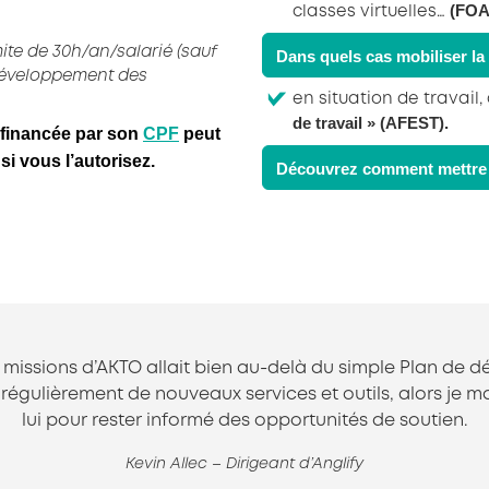
(FOA
classes virtuelles…
mite de 30h/an/salarié (sauf
Dans quels cas mobiliser la
développement des
en situation de travail
de travail » (AFEST).
n financée par son
CPF
peut
si vous l’autorisez.
Découvrez comment mettre 
s missions d’AKTO allait bien au-delà du simple Plan d
égulièrement de nouveaux services et outils, alors je ma
lui pour rester informé des opportunités de soutien.
Kevin Allec – Dirigeant d’Anglify