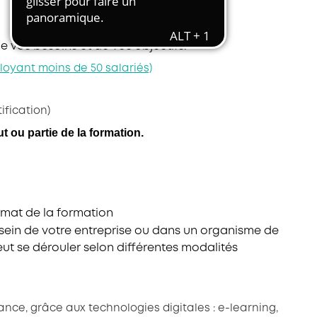
Transport et travail aérien
Travail temporaire
de vos besoins et de vos objectifs.
Autres entreprises ressortissantes
oyant moins de 50 salariés)
d’AKTO
Autre secteur
ification)
t ou partie de la formation.
ormat de la formation
 sein de votre entreprise ou dans un organisme de
ut se dérouler selon différentes modalités
tance, grâce aux technologies digitales : e-learning,