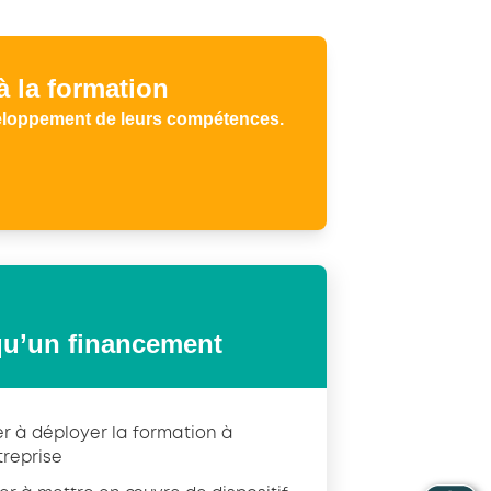
 à la formation
veloppement de leurs compétences.
qu’un financement
er à déployer la formation à
treprise