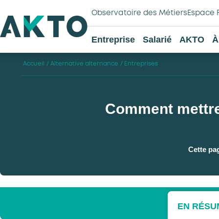
Observatoire des Métiers
Espace 
Entreprise
Salarié
AKTO
À
Accueil
/
Alternative alternance
/
Entreprises
Comment mettre 
Cette pa
EN RÉSU