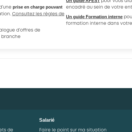
Un guide AFEST
pour vous aid
prise en charge pouvant
 d’une
encadré au sein de votre ent
ation.
Consultez les règles de
Un guide Formation interne
pour
formation interne dans votre
logue d’offres de
e branche
Salarié
ets de
Faire le point sur ma situation