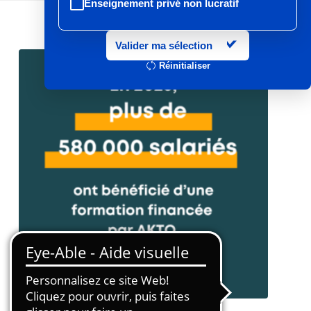
Enseignement privé non lucratif
Entretien et location textile
Valider ma sélection
Exploitations forestières et scieries
Réinitialiser
agricoles
Hôtels, cafés, restaurants
Organismes de formation
Portage salarial
Prévention, sécurité
Propreté et services associés
Restauration rapide
Restauration collective
Services d'eau et d'assainissement
Travail mécanique du bois