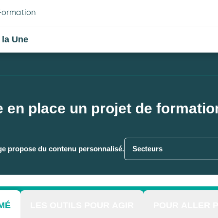
Formation
 la Une
en place un projet de formation
ge propose du contenu personnalisé.
Secteurs
MÉ
LES OUTILS POUR AGIR
POUR ALLER P