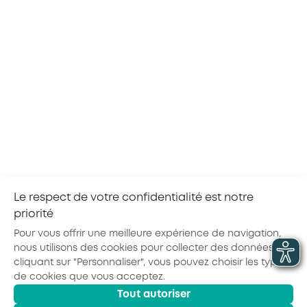
Avec AKTO, passez à l’Action avec un
Grand A !
Grâce à l’appui de votre conseiller AKTO,
vous êtes accompagné à chaque étape de
votre projet
Contacter mon conseiller AKTO
Le respect de votre confidentialité est notre
priorité
Partager la page :
Pour vous offrir une meilleure expérience de navigation,
nous utilisons des cookies pour collecter des données. En
cliquant sur "Personnaliser", vous pouvez choisir les types
de cookies que vous acceptez.
Actualités
Agenda
Outils
Tout autoriser
© 2026 - AKTO - Tous droits réservés
Mentions légales