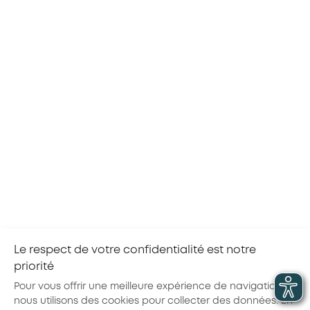
Les frais de formation et les frais annexes
sont pris en charge
Vous êtes
rémunéré
pendant toute la durée
de la formation
Le financement est pris en charge par
le
FPETT
, via AKTO
Votre agence d’intérim vous accompagne
dans les démarches
Pour en bénéficier, contactez le
Pôle
Reconversion du FPETT
ou le
service SOS AT
du FASTT
Le respect de votre confidentialité est notre
priorité
Partager la page :
Pour vous offrir une meilleure expérience de navigation,
nous utilisons des cookies pour collecter des données. En