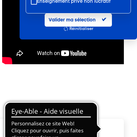
Enseignement privé non lucratif
Entretien et location textile
Valider ma sélection
Exploitations forestières et scieries
Réinitialiser
agricoles
Hôtels, cafés, restaurants
Organismes de formation
Portage salarial
Prévention, sécurité
Propreté et services associés
Restauration rapide
Restauration collective
Services d'eau et d'assainissement
Travail mécanique du bois