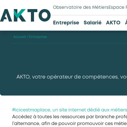
Observatoire des Métiers
Espace 
Entreprise
Salarié
AKTO
Accueil
/
Entreprise
AKTO, votre opérateur de compétences, vo
#icicestmaplace, un site internet dédié aux métiers
Accédez à toutes les ressources par branche profe
l’alternance, afin de pouvoir promouvoir ces métier