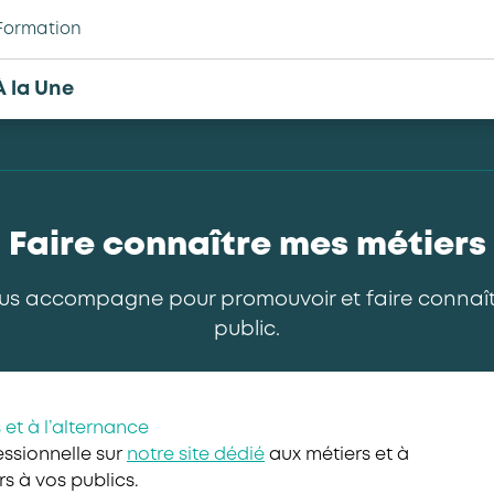
Formation
À la Une
Faire connaître mes métiers
us accompagne pour promouvoir et faire connaîtr
public.
 et à l’alternance
ssionnelle sur
notre site dédié
aux métiers et à
s à vos publics.