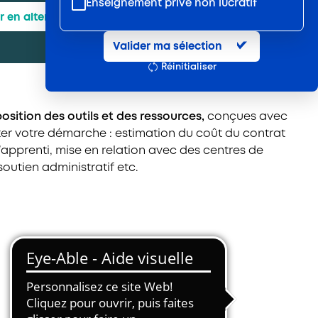
Enseignement privé non lucratif
r en alternance
Entretien et location textile
Valider ma sélection
Exploitations forestières et scieries
Réinitialiser
agricoles
Hôtels, cafés, restaurants
position des outils et des ressources,
conçues avec
Organismes de formation
iter votre démarche : estimation du coût du contrat
Portage salarial
’apprenti, mise en relation avec des centres de
outien administratif etc.
Prévention, sécurité
Propreté et services associés
Restauration rapide
Restauration collective
Services d'eau et d'assainissement
Travail mécanique du bois