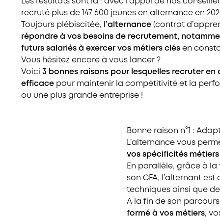
Les résultats sont là : avec l’appui de nos conseille
recruté plus de 147 600 jeunes en alternance en 202
Toujours plébiscitée,
l’alternance
(contrat d’appre
répondre à vos besoins de recrutement, notamment
futurs salariés à exercer vos métiers clés
en consta
Vous hésitez encore à vous lancer ?
Voici
3 bonnes raisons pour lesquelles recruter en 
efficace
pour maintenir la compétitivité et la per
ou une plus grande entreprise !
Bonne raison n°1 : Adap
L’alternance vous perm
vos spécificités métiers
En parallèle, grâce à la
son CFA, l’alternant est
techniques ainsi que de
A la fin de son parcours
formé à vos métiers
, v