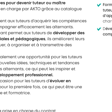
es pour devenir tuteur ou maître
Form
es en charge par AKTO grâce au catalogue
tute
d’ap
ent aux tuteurs d’acquérir les compétences
char
pagner efficacement les alternants.
D
év
ant permet aux tuteurs de
développer des
com
ales et pédagogiques
, ils améliorent leurs
r, à organiser et à transmettre des
alement une opportunité pour les tuteurs
ouvelles idées, techniques et tendances
 alternants, ce qui peut les inspirer et
veloppement professionnel.
asion pour les tuteurs d’
évoluer en
our la première fois, ce qui peut être une
e et formatrice.
la prise en charge du contrat