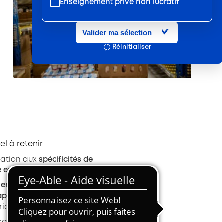
Enseignement privé non lucratif
Entretien et location textile
Valider ma sélection
Exploitations forestières et scieries
Réinitialiser
agricoles
Hôtels, cafés, restaurants
Organismes de formation
Portage salarial
Prévention, sécurité
Propreté et services associés
iel à retenir
Restauration rapide
ation aux
spécificités de
e entreprise
Restauration collective
 en pratique immédiate
Services d'eau et d'assainissement
apprentissages
riques
Travail mécanique du bois