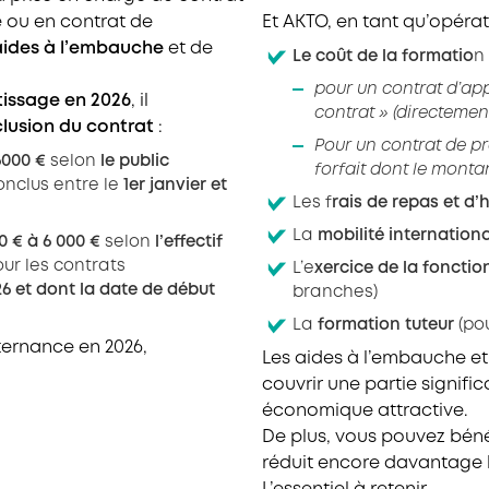
 ou en contrat de
Et AKTO, en tant qu’opér
’aides à l’embauche
et de
Le coût de la formatio
n 
pour un contrat d’app
tissage en 2026
, il
contrat » (directemen
clusion du contrat
:
Pour un contrat de pr
6000 €
selon
le public
forfait dont le monta
onclus entre le
1er janvier et
Les f
rais de repas et d
La
mobilité internationa
0 € à 6 000
€
selon
l’effectif
ur les contrats
L’e
xercice de la foncti
6 et dont la date de début
branches)
La
formation tuteur
(po
ternance en 2026,
Les aides à l’embauche et
couvrir une partie signifi
économique attractive.
De plus, vous pouvez béné
réduit encore davantage l