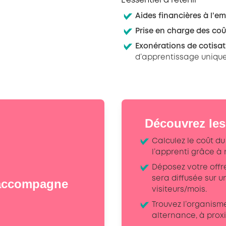
L’essentiel à retenir
Aides financières à l’
Prise en charge des coû
Exonérations de cotisat
d’apprentissage uniqu
Découvrez les
Calculez le coût d
l’apprenti grâce à
Déposez votre offre
sera diffusée sur u
 accompagne
visiteurs/mois.
Trouvez l’organism
alternance, à prox