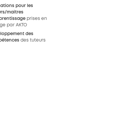
ations pour les
urs/maitres
prentissage
prises en
ge par AKTO
eloppement des
pétences
des tuteurs