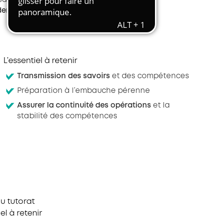
salariés
opérationnels
Transport et travail aérien
dement
Travail temporaire
Autres entreprises ressortissantes
d’AKTO
L’essentiel à retenir
Autre secteur
Transmission des savoirs
et des compétences
Préparation à l’embauche pérenne
Assurer la continuité des opérations
et la
stabilité des compétences
u tutorat
iel à retenir