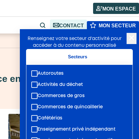
MON ESPACE
CONTACT
MON SECTEUR
RECHERCHE
Renseignez votre secteur d'activité pour
A+
Publié : 17/03/2026
A-
accéder à du contenu personnalisé
Secteurs
Autoroutes
ce en 2026
Activités du déchet
Commerces de gros
Commerces de quincaillerie
Cafétérias
Enseignement privé indépendant