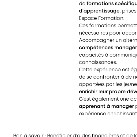
de
formations spécifiqu
d’apprentissage
, pris
Espace Formation.
Ces formations permett
nécessaires pour accom
Accompagner un altern
compétences managéri
capacités à communique
connaissances.
Cette expérience est ég
de se confronter à de n
apportées par les jeunes
enrichir leur propre dé
C’est également une occ
apprenant à manager
p
expérience enrichissant
Bon à savoir : Bénéficier d’aides financières et de 