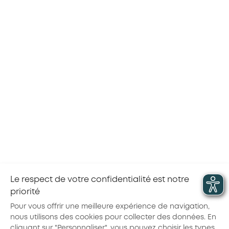
Pour aller plus loin
Vous souhaitez en savoir plus sur le PTP ou
être accompagné dans votre projet de
reconversion ?
Consultez
le site de Transitions Pro
dans votre
région
Contactez un
conseiller en évolution
professionnelle
pour vous faire accompagner
dans votre projet
Le respect de votre confidentialité est notre
priorité
Partager la page :
Pour vous offrir une meilleure expérience de navigation,
nous utilisons des cookies pour collecter des données. En
cliquant sur "Personnaliser", vous pouvez choisir les types