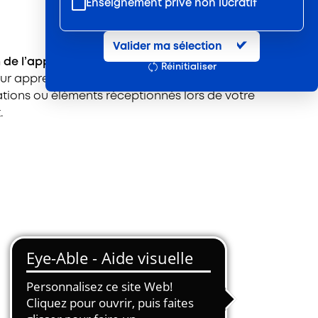
Enseignement privé non lucratif
Entretien et location textile
Valider ma sélection
Exploitations forestières et scieries
 de l’apprenti
pour calculer la rémunération
Réinitialiser
agricoles
tur apprenti. Le montant indiqué reste prévisionnel
Hôtels, cafés, restaurants
ations ou éléments réceptionnés lors de votre
.
Organismes de formation
Portage salarial
Prévention, sécurité
Propreté et services associés
Restauration rapide
Restauration collective
Services d'eau et d'assainissement
Travail mécanique du bois