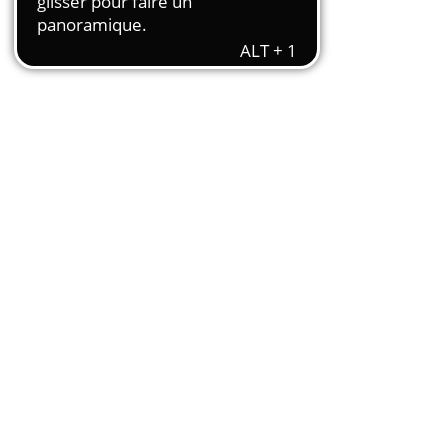
Transport et travail aérien
Travail temporaire
Autres entreprises ressortissantes
d’AKTO
Autre secteur