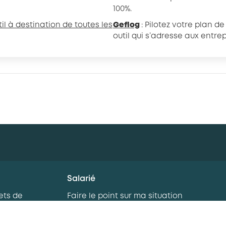
100%.
il à destination de toutes les
Geflog
: Pilotez votre plan
outil qui s’adresse aux entrep
Salarié
ets de
Faire le point sur ma situation
professionnelle
rnance
Je me forme