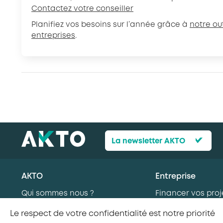
Contactez votre conseiller
Planifiez vos besoins sur l’année grâce à
notre out
entreprises
.
La newsletter AKTO
AKTO
Entreprise
Qui sommes nous ?
Financer vos proj
Nos missions
formation
Le respect de votre confidentialité est notre priorité
AKTO recrute
Recruter en alte