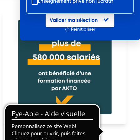
Enseignement privé non lucratif
Entretien et location textile
Valider ma sélection
Exploitations forestières et scieries
Réinitialiser
agricoles
Hôtels, cafés, restaurants
Organismes de formation
Portage salarial
Prévention, sécurité
Propreté et services associés
Restauration rapide
Restauration collective
Services d'eau et d'assainissement
Travail mécanique du bois