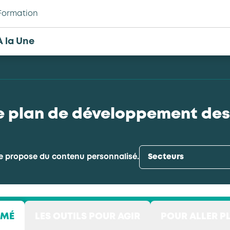
Formation
À la Une
le plan de développement de
e propose du contenu personnalisé.
Secteurs
Enseignement privé indépendant
UMÉ
LES OUTILS POUR AGIR
POUR ALLER P