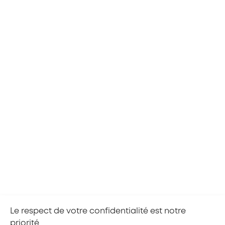
proposer un
entretien professionnel
tous les
deux ans afin de faire le point sur vos
besoins et projets de formation. Vous pouvez
également à tout moment solliciter un
entretien avec le service Ressources
Humaines de votre entreprise.
Si vous êtes demandeur d’emploi ou
salarié souhaitant se reconvertir,
vous pouvez
mobiliser gratuitement le conseil en
évolution professionnel.
Le respect de votre confidentialité est notre
priorité