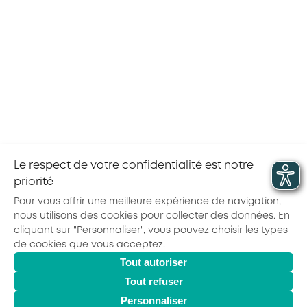
La consultation a pour objet la sélection
d’Organismes de Formation dit «Architecte»
Appel d'offre terminé
(OFA) pour l’accompagnement d’entreprises des
branches professionnelles accompagnés par
AKTO pour la construction …
voir plus
marches.publics@akto.fr
Accès à la consultation
Le respect de votre confidentialité est notre
1
2
3
4
5
…
13
priorité
Pour vous offrir une meilleure expérience de navigation,
nous utilisons des cookies pour collecter des données. En
cliquant sur "Personnaliser", vous pouvez choisir les types
de cookies que vous acceptez.
Actualités
Agenda
Outils
Tout autoriser
© 2026 - AKTO - Tous droits réservés
Mentions légales
Politique de confidentialité
Conditions générales
Tout refuser
Glossaire
Personnaliser