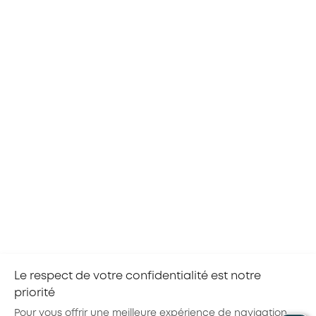
05/08/2026
TOUS LES SECTEURS
NATIONAL
Incendies et activité partielle : mode d’emploi
pour votre entreprise
Le respect de votre confidentialité est notre
priorité
Pour vous offrir une meilleure expérience de navigation,