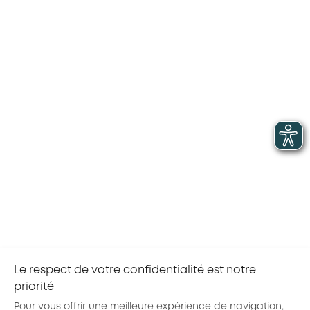
Vous souhaitez donner du sens
à votre métier et tenter
l’aventure AKTO ?
Rendez-vous sur nos offres
d’emploi
Le respect de votre confidentialité est notre
priorité
Partager la page :
Pour vous offrir une meilleure expérience de navigation,