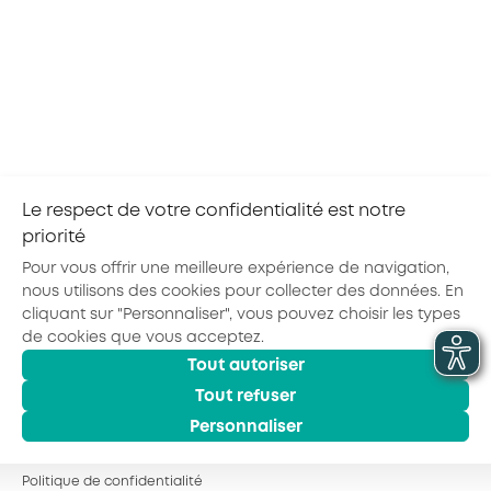
Incendies et activité partielle : mode d’emploi
pour votre entreprise
Le respect de votre confidentialité est notre
priorité
Pour vous offrir une meilleure expérience de navigation,
nous utilisons des cookies pour collecter des données. En
cliquant sur "Personnaliser", vous pouvez choisir les types
de cookies que vous acceptez.
Actualités
Agenda
Outils
Tout autoriser
© 2026 - AKTO - Tous droits réservés
Mentions légales
Politique de confidentialité
Conditions générales
Tout refuser
Glossaire
Personnaliser
Observatoire des Métiers
Espace Formation
Politique de confidentialité