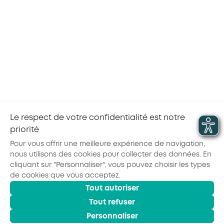
Les dispositions spécifiques à la branche
de la
restauration collective, établies dans les accords
ci-dessus, ont été ajoutées sur les pages de
contenu du site d’AKTO,
Pour accéder à ce contenu, sélectionnez votre
secteur d’activité en
cliquant sur le bouton
orange en haut à droite de notre site internet.
Le respect de votre confidentialité est notre
priorité
Partager la page :
Pour vous offrir une meilleure expérience de navigation,
nous utilisons des cookies pour collecter des données. En
cliquant sur "Personnaliser", vous pouvez choisir les types
de cookies que vous acceptez.
Actualités
Agenda
Outils
Tout autoriser
© 2026 - AKTO - Tous droits réservés
Mentions légales
Politique de confidentialité
Conditions générales
Tout refuser
Glossaire
Personnaliser
Observatoire des Métiers