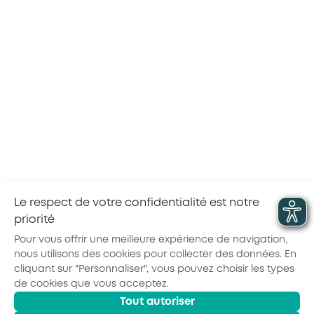
Candidature spontanée
Chez AKTO, nous croyons en la force de la diversité
et de l’égalité des chances. C’est pourquoi, nous
nous engageons à étudier les candidatures en se
fondant sur les compétences et le potentiel, et, à
créer un environnement de travail où chacun a sa
place. Vous estimez être le talent que nous
Le respect de votre confidentialité est notre
attendons et avoir la motivation pour ce poste,
priorité
nous sommes impatients de recevoir votre CV !
Pour vous offrir une meilleure expérience de navigation,
nous utilisons des cookies pour collecter des données. En
cliquant sur "Personnaliser", vous pouvez choisir les types
de cookies que vous acceptez.
Actualités
Agenda
Outils
Tout autoriser
© 2026 - AKTO - Tous droits réservés
Mentions légales