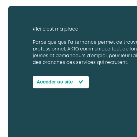
#
I
c
i
c
'
e
s
t
m
a
p
l
a
c
e
Parce que que l’alternance permet de trouv
professionnel, AKTO communique tout au lon
jeunes et demandeurs d’emploi, pour leur fai
des branches des services qui recrutent.
Accéder au site