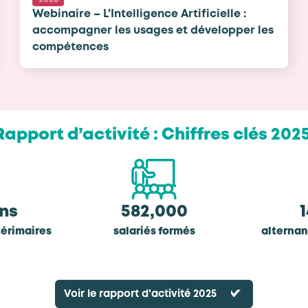
Webinaire – L'Intelligence Artificielle :
accompagner les usages et développer les
compétences
R
a
p
p
o
r
t
d
’
a
c
t
i
v
i
t
é
:
C
h
i
f
f
r
e
s
c
l
é
s
2
0
2
ons
582,000
térimaires
salariés formés
alterna
Voir le rapport d'activité 2025