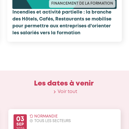
FINANCEMENT DE LA FORMATION
Incendies et activité partielle : la branche
des Hôtels, Cafés, Restaurants se mobilise
pour permettre aux entreprises d’orienter
les salariés vers la formation
L
e
s
d
a
t
e
s
à
v
e
n
i
r
Voir tout
NORMANDIE
03
TOUS LES SECTEURS
SEP
2026