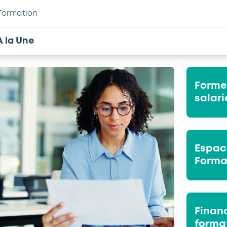
Formation
À la Une
Former
salari
Espac
Forma
Finan
forma