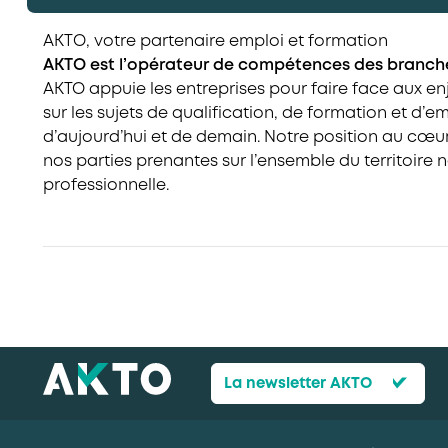
A
K
T
O
,
v
o
t
r
e
p
a
r
t
e
n
a
i
r
e
e
m
p
l
o
i
e
t
f
o
r
m
a
t
i
o
n
​A​KTO est l’opérateur de compétences des branche
AKTO appuie les entreprises pour faire face aux en
sur les sujets de qualification, de formation et d’em
d’aujourd’hui et de demain. Notre position au cœ
nos parties prenantes sur l’ensemble du territoire 
professionnelle.
La newsletter AKTO