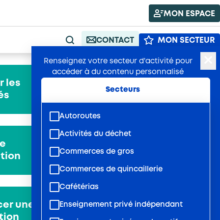
MON ESPACE
CONTACT
MON SECTEUR
RECHERCHE
Renseignez votre secteur d'activité pour
accéder à du contenu personnalisé
 les
Ressources et
Secteurs
és
outils
Autoroutes
Activités du déchet
e
Calculatrice
Commerces de gros
tion
alternance
Commerces de quincaillerie
Cafétérias
cer une
Verser mes
Enseignement privé indépendant
tion
contributions