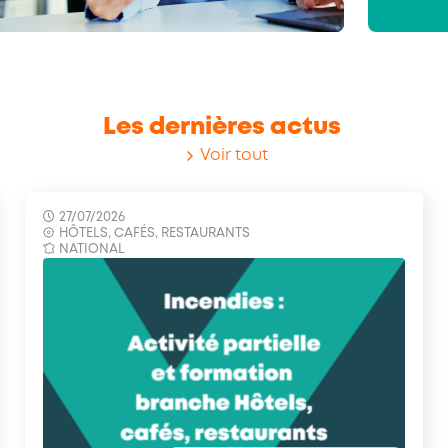
L
e
s
d
e
r
n
i
è
r
e
s
a
c
t
u
s
Voir tout
27/07/2026
HÔTELS, CAFÉS, RESTAURANTS
NATIONAL