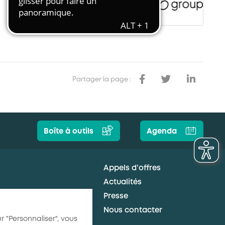
Transport et travail aérien
Travail temporaire
Autres entreprises ressortissantes
d’AKTO
Autre secteur
Partager la page :
Boîte à outils
Agenda
Appels d’offres
Actualités
Presse
Nous contacter
r "Personnaliser", vous