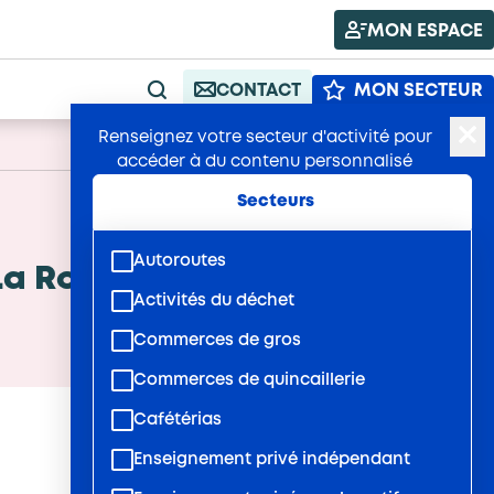
MON ESPACE
CONTACT
MON SECTEUR
RECHERCHE
Renseignez votre secteur d'activité pour
A+
Publié : 17/06/2026
A-
accéder à du contenu personnalisé
Secteurs
Autoroutes
 La Rochelle
Activités du déchet
Commerces de gros
Commerces de quincaillerie
Cafétérias
Enseignement privé indépendant