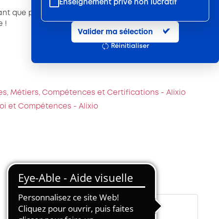
Enseignement privé non lucratif
tant
que porteur de la démarche RSE dans votre OF !
Entretien et location textile
 !
Valider ma sélection
Exploitations forestières et scieries
Réinitialiser
agricoles
Hôtels, cafés, restaurants
Organismes de formation
s, Métiers, Compétences et Certifications - Alixio
Portage salarial
oi et Compétences - Alixio
Prévention, sécurité
Propreté et services associés
Restauration rapide
Restauration collective
Services d'eau et d'assainissement
Travail mécanique du bois