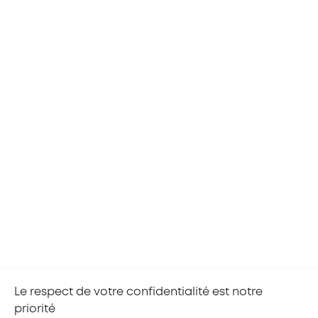
S'inscrire
Nos partenaires :
RETOUR À L'AGENDA
Le respect de votre confidentialité est notre
priorité
Partager la page :