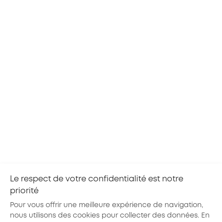
Ces évènements peuvent vous intéresser
CENTRE-VAL DE LOIRE
20
TOURS
AOÛ
TOUS LES SECTEURS
2026
Objektif'métiers avec l'E2C Val de Loire
Grâce à l’atelier Objektif’métiers d’AKTO CVL, un
groupe de jeunes orientés par notre partenaire
l’École de la 2ème Chance Val de Loire va
découvrir l’Alternance et les métiers des
branches...
Le respect de votre confidentialité est notre
priorité
Pour vous offrir une meilleure expérience de navigation,
nous utilisons des cookies pour collecter des données. En