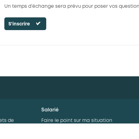
Un temps d’échange sera prévu pour poser vos question
S'inscrire
Salarié
ets de
Faire le point sur ma situation
professionnelle
rnance
Je me forme