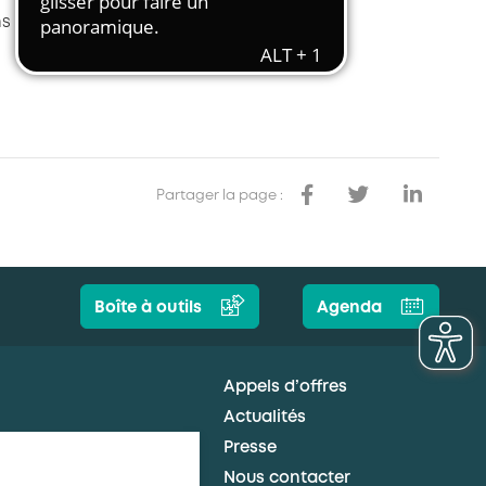
Transport et travail aérien
s et partager vos expériences.
Travail temporaire
Autres entreprises ressortissantes
d’AKTO
Autre secteur
Partager la page :
Boîte à outils
Agenda
Appels d’offres
Actualités
Presse
Nous contacter