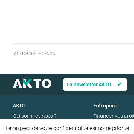
RETOUR À L'AGENDA
La newsletter AKTO
AKTO
Entreprise
Qui sommes nous ?
Financer vos proj
Nos missions
formation
Le respect de votre confidentialité est notre priorité
AKTO recrute
Recruter en alte