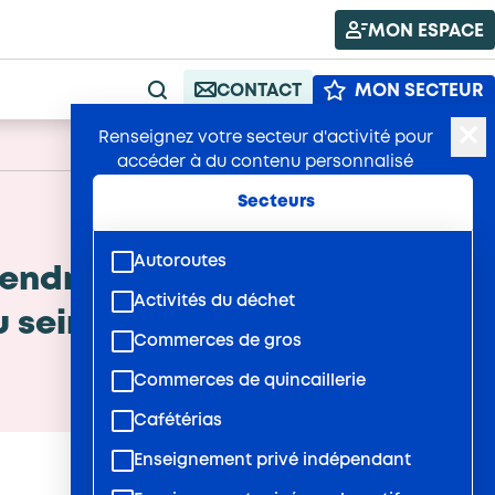
MON ESPACE
CONTACT
MON SECTEUR
RECHERCHE
Renseignez votre secteur d'activité pour
A+
Publié : 03/09/2025
A-
accéder à du contenu personnalisé
Secteurs
Autoroutes
ndre les enjeux, repérer
Activités du déchet
u sein des SIAE
Commerces de gros
Commerces de quincaillerie
Cafétérias
Enseignement privé indépendant