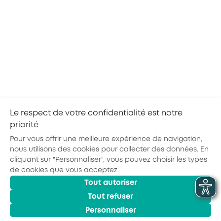
CENTRE-VAL DE LOIRE
20
TOURS
AOÛ
TOUS LES SECTEURS
2026
Objektif'métiers avec l'E2C Val de Loire
Grâce à l’atelier Objektif’métiers d’AKTO CVL, un
groupe de jeunes orientés par notre partenaire
l’École de la 2ème Chance Val de Loire va
découvrir l’Alternance et les métiers des
branches...
Le respect de votre confidentialité est notre
priorité
Pour vous offrir une meilleure expérience de navigation,
nous utilisons des cookies pour collecter des données. En
cliquant sur "Personnaliser", vous pouvez choisir les types
de cookies que vous acceptez.
Actualités
Agenda
Outils
Tout autoriser
© 2026 - AKTO - Tous droits réservés
Mentions légales
Politique de confidentialité
Conditions générales
Tout refuser
Glossaire
Personnaliser
Observatoire des Métiers