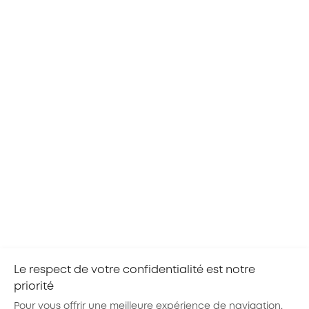
Partager la page :
Ces évènements peuvent vous intéresser
CENTRE-VAL DE LOIRE
20
TOURS
AOÛ
TOUS LES SECTEURS
2026
Objektif'métiers avec l'E2C Val de Loire
Grâce à l’atelier Objektif’métiers d’AKTO CVL, un
groupe de jeunes orientés par notre partenaire
l’École de la 2ème Chance Val de Loire va
découvrir l’Alternance et les métiers des
branches...
Le respect de votre confidentialité est notre
priorité
Pour vous offrir une meilleure expérience de navigation,