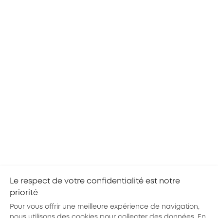
Ces évènements peuvent vous intéresser
CENTRE-VAL DE LOIRE
20
TOURS
AOÛ
TOUS LES SECTEURS
2026
Objektif'métiers avec l'E2C Val de Loire
Grâce à l’atelier Objektif’métiers d’AKTO CVL, un
groupe de jeunes orientés par notre partenaire
l’École de la 2ème Chance Val de Loire va
découvrir l’Alternance et les métiers des
branches...
Le respect de votre confidentialité est notre
priorité
Pour vous offrir une meilleure expérience de navigation,
nous utilisons des cookies pour collecter des données. En