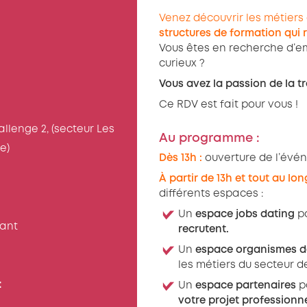
Venez découvrir les métiers
structures de formation qui 
Vous êtes en recherche d’em
curieux ?
Vous avez la passion de la t
Ce RDV est fait pour vous !
llenge 2, (secteur Les
Au programme :
e)
Dès 13h :
ouverture de l’évé
À partir de 13h et tout au lon
différents espaces :
Un
espace jobs dating
po
dant
recrutent.
Un
espace organismes d
les métiers du secteur d
:
Un
espace partenaires
p
votre projet professionne