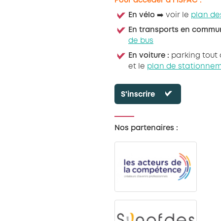
Pour accéder à l’ISFAC :
En vélo
➡️ voir le
plan de
En transports en commun
de bus
En voiture :
parking tout 
et le
plan de stationne
S'inscrire
Nos partenaires :