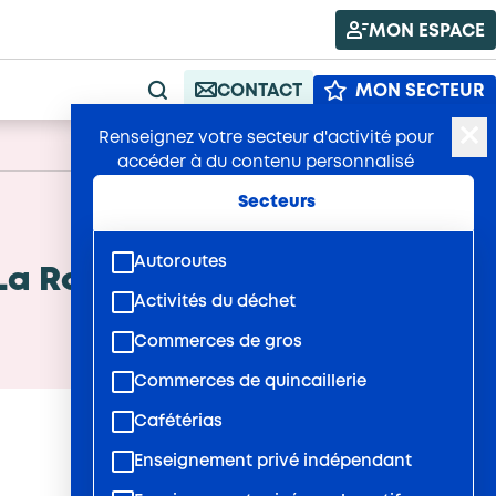
MON ESPACE
CONTACT
MON SECTEUR
RECHERCHE
Renseignez votre secteur d'activité pour
A+
Publié : 19/06/2025
A-
accéder à du contenu personnalisé
Secteurs
Autoroutes
La Rochelle
Activités du déchet
Commerces de gros
Commerces de quincaillerie
Cafétérias
Enseignement privé indépendant