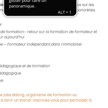
Transport et travail aérien
de professionnels
vous en apprendront plus sur les
rmation et rendront ces informations plus concrètes.
Travail temporaire
Autres entreprises ressortissantes
d’AKTO
ur
de formation– retour sur la formation de formateur et
Autre secteur
ur aujourd’hui
e – Formateur indépendant dans l’immobilier
 pédagogique et de formation
Pédagogique
ue
x jobs dating, organisme de formation ou
 à tenir un stand : inscrivez-vous pour participer à