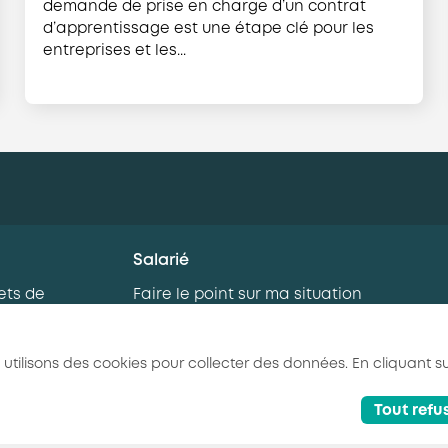
demande de prise en charge d’un contrat
d’apprentissage est une étape clé pour les
entreprises et les...
Salarié
ets de
Faire le point sur ma situation
professionnelle
rnance
Je me forme
 utilisons des cookies pour collecter des données. En cliquant su
eaux salariés
Tout refu
litique de confidentialité
Conditions générales
Glossaire