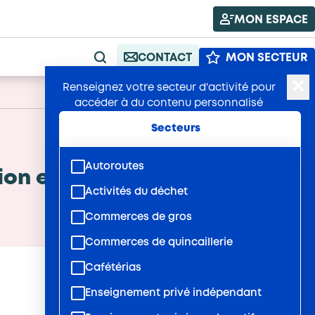
MON ESPACE
CONTACT
MON SECTEUR
RECHERCHE
Renseignez votre secteur d'activité pour
A+
Publié : 27/04/2026
A-
accéder à du contenu personnalisé
Secteurs
Autoroutes
ion en apprentissage
Activités du déchet
Commerces de gros
Commerces de quincaillerie
Cafétérias
Enseignement privé indépendant