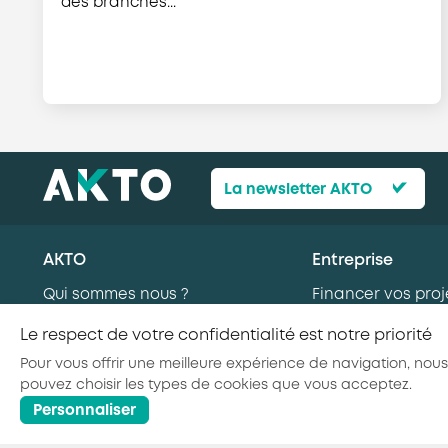
des branches...
La newsletter AKTO
AKTO
Entreprise
Qui sommes nous ?
Financer vos proj
Nos missions
formation
Le respect de votre confidentialité est notre priorité
AKTO recrute
Recruter en alte
Pour vous offrir une meilleure expérience de navigation, nous
Nos secteurs d’activité
Recruter de nouv
pouvez choisir les types de cookies que vous acceptez.
Personnaliser
© 2026 - AKTO - Tous droits réservés
Mentions légales
Po