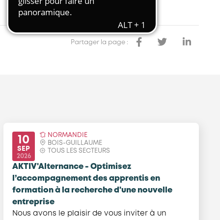
Transport et travail aérien
Travail temporaire
Autres entreprises ressortissantes
Partager la page :
d’AKTO
Autre secteur
NORMANDIE
10
BOIS-GUILLAUME
SEP
TOUS LES SECTEURS
2026
AKTIV'Alternance - Optimisez
l’accompagnement des apprentis en
formation à la recherche d'une nouvelle
entreprise
Nous avons le plaisir de vous inviter à un