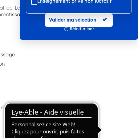
Enseignement privé non lucratif
l-de-Loire propose à ses entreprises adhérentes
Entretien et location textile
entissage (cadre règlementaire, outils,
Valider ma sélection
Exploitations forestières et scieries
Réinitialiser
agricoles
Hôtels, cafés, restaurants
Organismes de formation
tissage
Portage salarial
ion
Prévention, sécurité
Propreté et services associés
Restauration rapide
Restauration collective
on.
Services d'eau et d'assainissement
Travail mécanique du bois