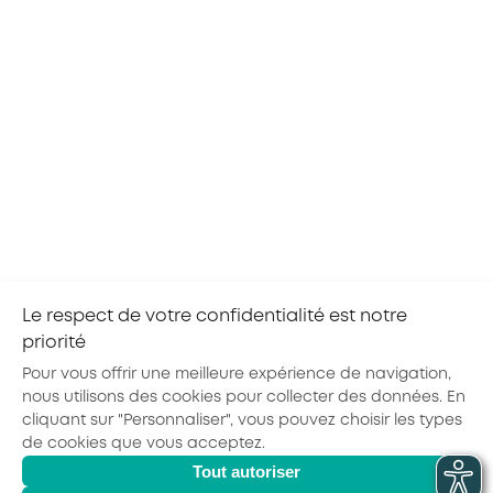
Ces évènements peuvent vous intéresser
CENTRE-VAL DE LOIRE
20
TOURS
AOÛ
TOUS LES SECTEURS
2026
Objektif'métiers avec l'E2C Val de Loire
Grâce à l’atelier Objektif’métiers d’AKTO CVL, un
groupe de jeunes orientés par notre partenaire
l’École de la 2ème Chance Val de Loire va
découvrir l’Alternance et les métiers des
branches...
Le respect de votre confidentialité est notre
priorité
Pour vous offrir une meilleure expérience de navigation,
nous utilisons des cookies pour collecter des données. En
cliquant sur "Personnaliser", vous pouvez choisir les types
de cookies que vous acceptez.
Actualités
Agenda
Outils
Tout autoriser
© 2026 - AKTO - Tous droits réservés
Mentions légales
Politique de confidentialité
Conditions générales