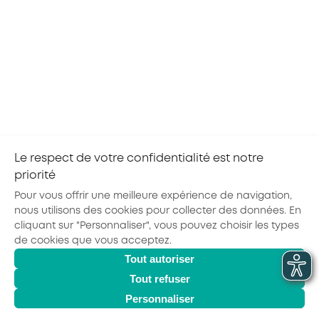
Référente Branche HCR
Barbara SABBANE – Responsable activités Relations
Entreprises PACA
Pierre-Laurent VAGLIO – Directeur régional PACA
S'inscrire
RETOUR À L'AGENDA
Le respect de votre confidentialité est notre
priorité
Partager la page :
Pour vous offrir une meilleure expérience de navigation,
nous utilisons des cookies pour collecter des données. En
cliquant sur "Personnaliser", vous pouvez choisir les types
de cookies que vous acceptez.
Actualités
Agenda
Outils
Tout autoriser
© 2026 - AKTO - Tous droits réservés
Mentions légales
Politique de confidentialité
Conditions générales
Tout refuser
Glossaire
Personnaliser
Observatoire des Métiers