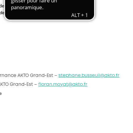
Transport et travail aérien
de votre alternant
de 14h à 14h45
Travail temporaire
Autres entreprises ressortissantes
d’AKTO
Autre secteur
ernance AKTO Grand-Est –
stephane.busseuil@akto.fr
AKTO Grand-Est –
floran.moyat@akto.fr
n