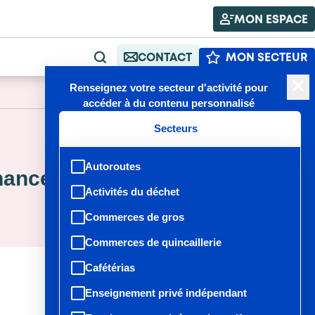
MON ESPACE
CONTACT
MON SECTEUR
RECHERCHE
Renseignez votre secteur d'activité pour
A+
A-
Publié : 23/09/2025
accéder à du contenu personnalisé
Secteurs
Autoroutes
rnance
Activités du déchet
Commerces de gros
Commerces de quincaillerie
Cafétérias
Enseignement privé indépendant