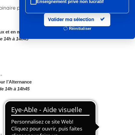
Enseignement privé non lucratif
inaire pour réussir et sécuriser vos recrutements
Entretien et location textile
Valider ma sélection
Exploitations forestières et scieries
Réinitialiser
agricoles
x et en maitriser l’impact pour les entreprises
e 14h à 14h45
Hôtels, cafés, restaurants
Organismes de formation
Portage salarial
Prévention, sécurité
-
ur l’Alternance
Propreté et services associés
de 14h à 14h45
Restauration rapide
Restauration collective
Services d'eau et d'assainissement
Travail mécanique du bois
-