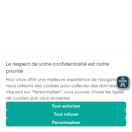
Incendies et activité partielle : mode d’emploi pour
votre entreprise
Le respect de votre confidentialité est notre
priorité
Pour vous offrir une meilleure expérience de navigation,
nous utilisons des cookies pour collecter des données. En
cliquant sur "Personnaliser", vous pouvez choisir les types
de cookies que vous acceptez.
Actualités
Agenda
Outils
Tout autoriser
© 2026 - AKTO - Tous droits réservés
Mentions légales
Politique de confidentialité
Conditions générales
Tout refuser
Glossaire
Personnaliser
Observatoire des Métiers
Espace Formation