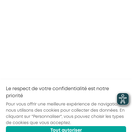
PLUSIEURS THÉMATIQUES
La CPRI Corse mobilisée pour l’emploi, la
formation et l’alternance
Le respect de votre confidentialité est notre
priorité
Pour vous offrir une meilleure expérience de navigation,
nous utilisons des cookies pour collecter des données. En
cliquant sur "Personnaliser", vous pouvez choisir les types
de cookies que vous acceptez.
Actualités
Agenda
Outils
Tout autoriser
© 2026 - AKTO - Tous droits réservés
Mentions légales