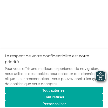
Les dispositions spécifiques à la branche
des
chaînes de cafétérias et assimilés, établies dans les
accords ci-dessus, ont été ajoutées sur les pages de
contenu du site d’AKTO,
Pour accéder à ce contenu, sélectionnez votre
secteur d’activité en
cliquant sur le bouton orange en
haut à droite de notre site internet.
Le respect de votre confidentialité est notre
priorité
Partager la page :
Pour vous offrir une meilleure expérience de navigation,
nous utilisons des cookies pour collecter des données. En
cliquant sur "Personnaliser", vous pouvez choisir les types
de cookies que vous acceptez.
Actualités
Agenda
Outils
Tout autoriser
© 2026 - AKTO - Tous droits réservés
Mentions légales
Politique de confidentialité
Conditions générales
Tout refuser
Glossaire
Personnaliser
Observatoire des Métiers