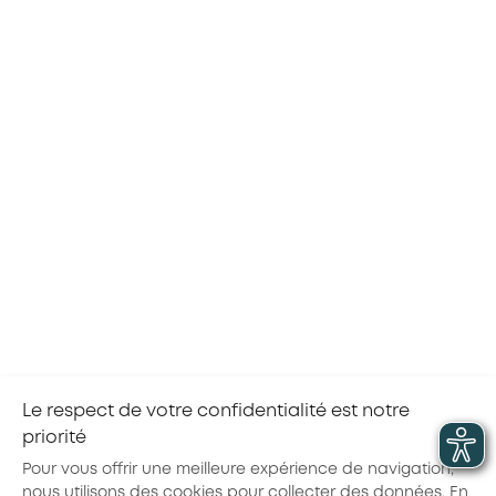
Bon à savoir
Les dispositions spécifiques à la branche
des
sociétés concessionnaires ou exploitantes
d’autoroutes ou d’ouvrages routiers, établies dans
les accords ci-dessus, ont été ajoutées sur les pages
de contenu du site d’AKTO,
Pour accéder à ce contenu, sélectionnez votre
secteur d’activité en
cliquant sur le bouton orange en
haut à droite de notre site internet.
Le respect de votre confidentialité est notre
priorité
Partager la page :
Pour vous offrir une meilleure expérience de navigation,
nous utilisons des cookies pour collecter des données. En