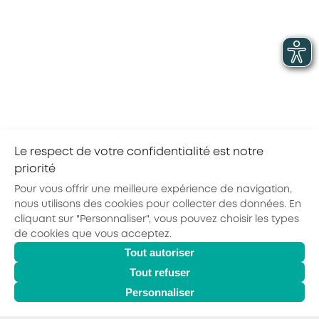
A PROPOS D'AKTO
Facturation électronique et réforme de la TVA des
OPCO : les changements pour les entreprises et
les prestataires de formation en 2026
Le respect de votre confidentialité est notre
priorité
Pour vous offrir une meilleure expérience de navigation,
nous utilisons des cookies pour collecter des données. En
cliquant sur "Personnaliser", vous pouvez choisir les types
de cookies que vous acceptez.
Actualités
Agenda
Outils
Tout autoriser
© 2026 - AKTO - Tous droits réservés
Mentions légales
Politique de confidentialité
Conditions générales
Tout refuser
Glossaire
Personnaliser
Observatoire des Métiers
Espace Formation