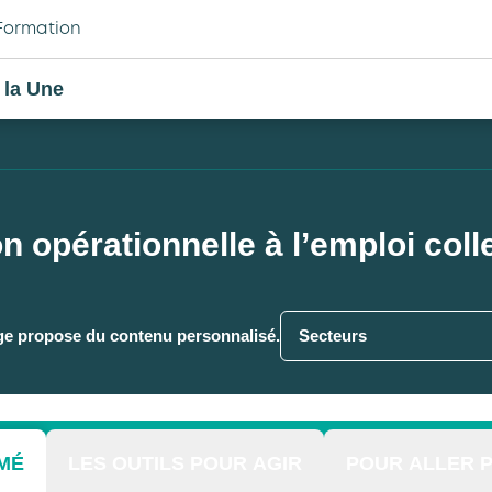
Formation
 la Une
n opérationnelle à l’emploi col
ge propose du contenu personnalisé.
Secteurs
MÉ
LES OUTILS POUR AGIR
POUR ALLER P