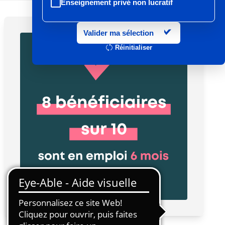
Enseignement privé non lucratif
Entretien et location textile
Valider ma sélection
Exploitations forestières et scieries
Réinitialiser
agricoles
Hôtels, cafés, restaurants
Organismes de formation
Portage salarial
Prévention, sécurité
Propreté et services associés
Restauration rapide
Restauration collective
Services d'eau et d'assainissement
Travail mécanique du bois