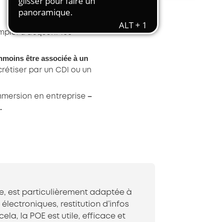
Transport et travail aérien
Travail temporaire
loi d’acquérir les
Autres entreprises ressortissantes
d’AKTO
nmoins être associée à un
Autre secteur
crétiser par un CDI ou un
–
immersion en entreprise
.
e, est particulièrement adaptée à
ectroniques, restitution d’infos
la, la POE est utile, efficace et