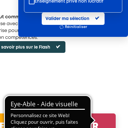
Enseignement privé non lucratif
Entretien et location textile
ut commence par un Flash !
Valider ma sélection
Exploitations forestières et scieries
lise avec vous
le Flash
, un diagnostic rapide des
Réinitialiser
agricoles
ise pour identifier vos priorités de recrutement, de
 en compétences.
Hôtels, cafés, restaurants
 savoir plus sur le Flash
Organismes de formation
Portage salarial
Prévention, sécurité
Propreté et services associés
Restauration rapide
Restauration collective
Services d'eau et d'assainissement
Travail mécanique du bois