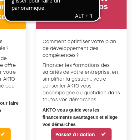
Transport et travail aérien
montée
et financer vos
Travail temporaire
ces
formations
Autres entreprises ressortissantes
d’AKTO
s
Comment optimiser votre plan
Autre secteur
és ?
de développement des
compétences ?
 de
e offre
Financer les formations des
r votre
salariés de votre entreprise, en
er AKTO
simplifier la gestion… votre
fié pour
conseiller AKTO vous
accompagne au quotidien dans
toutes vos démarches.
ur faire
AKTO vous guide vers les
e
financements avantageux et allège
vos démarches
Passez à l'action