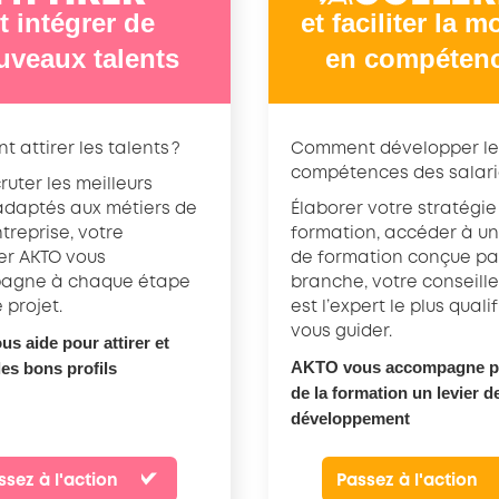
t intégrer de
et faciliter la 
uveaux talents
en compéten
attirer les talents ?
Comment développer le
compétences des salari
ruter les meilleurs
 adaptés aux métiers de
Élaborer votre stratégie
treprise, votre
formation, accéder à un
ler AKTO vous
de formation conçue pa
agne à chaque étape
branche, votre conseill
 projet.
est l’expert le plus quali
vous guider.
s aide pour attirer et
AKTO vous accompagne po
les bons profils
de la formation un levier d
développement
ssez à l'action
Passez à l'action