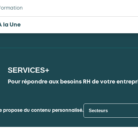
Formation
À la Une
SERVICES+
Pour répondre aux besoins RH de votre entrepris
Secteurs
e propose du contenu personnalisé.
Autres entreprises ressortissante