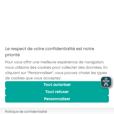
2026
Objektif'métiers avec l'E2C Val de Loire
Grâce à l’atelier Objektif’métiers d’AKTO CVL, un
groupe de jeunes orientés par notre partenaire
l’École de la 2ème Chance Val de Loire va
découvrir l’Alternance et les métiers des
branches...
Le respect de votre confidentialité est notre
priorité
Pour vous offrir une meilleure expérience de navigation,
nous utilisons des cookies pour collecter des données. En
cliquant sur "Personnaliser", vous pouvez choisir les types
de cookies que vous acceptez.
Actualités
Agenda
Outils
Tout autoriser
© 2026 - AKTO - Tous droits réservés
Mentions légales
Politique de confidentialité
Conditions générales
Tout refuser
Glossaire
Personnaliser
Observatoire des Métiers
Espace Formation
Politique de confidentialité