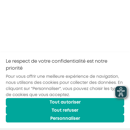
TOURS
SEP
TOUS LES SECTEURS
2026
Atelier AKTO et APEC - Transformez vos
pratiques RH avec l'entretien de parcours
professionnel !
L’APEC et AKTO vous invitent à un atelier gratuit
et interactif, pour décrypter les enjeux des
nouveaux entretiens de parcours
professionnel, afin d’en faire un véritable atout
pour votre entreprise et vos...
Le respect de votre confidentialité est notre
priorité
Pour vous offrir une meilleure expérience de navigation,
nous utilisons des cookies pour collecter des données. En
cliquant sur "Personnaliser", vous pouvez choisir les types
de cookies que vous acceptez.
Actualités
Agenda
Outils
Tout autoriser
© 2026 - AKTO - Tous droits réservés
Mentions légales
Politique de confidentialité
Conditions générales
Tout refuser
Glossaire
Personnaliser
Observatoire des Métiers
Espace Formation