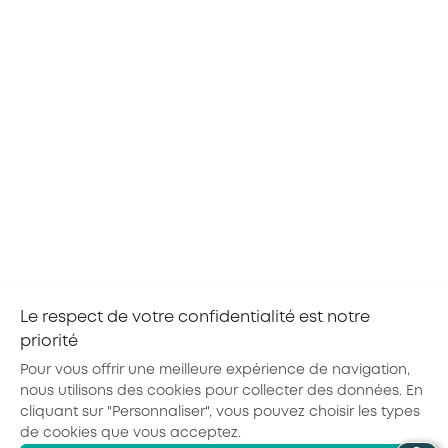
Ces évènements peuvent vous intéresser
NORMANDIE
03
TOUS LES SECTEURS
SEP
2026
Webinaire - L'Intelligence Artificielle :
accompagner les usages et développer les
compétences
Avec sa diffusion rapide dans les entreprises,
l’Intelligence Artificielle transforme déjà les
pratiques professionnelles. Pour en faire un
levier de valeur, l’un des enjeux est de
développer les compétences nécessaires...
Le respect de votre confidentialité est notre
priorité
Pour vous offrir une meilleure expérience de navigation,
nous utilisons des cookies pour collecter des données. En
cliquant sur "Personnaliser", vous pouvez choisir les types
de cookies que vous acceptez.