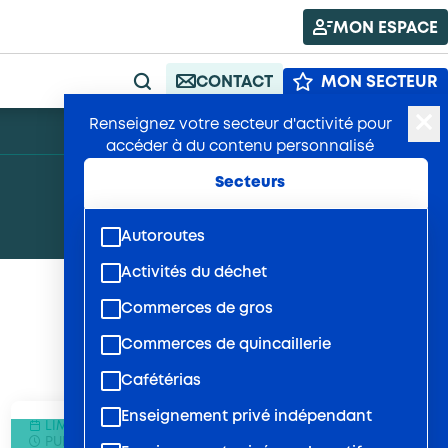
MON ESPACE
CONTACT
MON SECTEUR
RECHERCHE
Renseignez votre secteur d'activité pour
A+
A-
accéder à du contenu personnalisé
Secteurs
Autoroutes
Activités du déchet
Commerces de gros
Commerces de quincaillerie
Cafétérias
Enseignement privé indépendant
LIMITE DE RÉPONSE : 10/09/2021 À 12:00
PUBLIÉ LE 16/07/2021