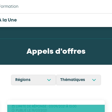
Formation
À la Une
Appels d'offres
Régions
Thématiques
Auvergne-Rhône-Alpes
Formation
Bourgogne-Franche-
RH
Comté
LIMITE DE RÉPONSE : 07/09/2021 À 13:00
Communication
PUBLIÉ LE 19/07/2021