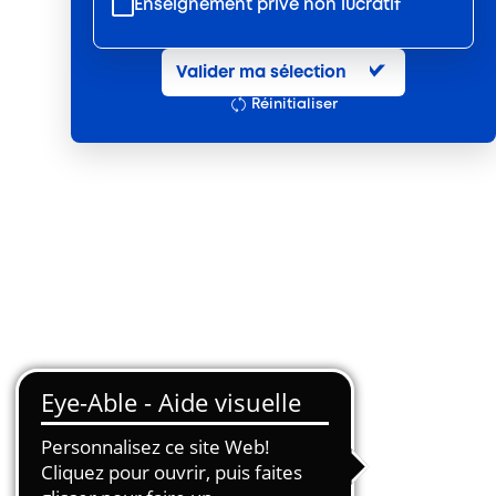
Enseignement privé non lucratif
Entretien et location textile
Valider ma sélection
Exploitations forestières et scieries
Réinitialiser
agricoles
Hôtels, cafés, restaurants
Organismes de formation
Portage salarial
Prévention, sécurité
Propreté et services associés
Restauration rapide
Restauration collective
Services d'eau et d'assainissement
Travail mécanique du bois