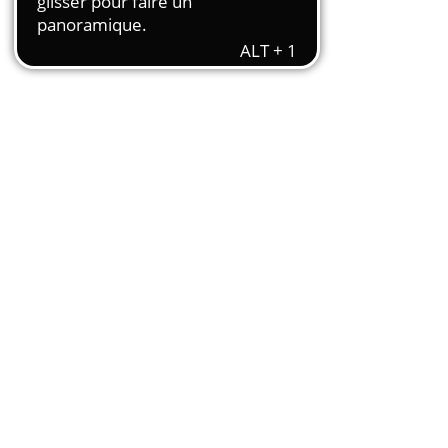
Transport et travail aérien
Travail temporaire
Autres entreprises ressortissantes
d’AKTO
Autre secteur