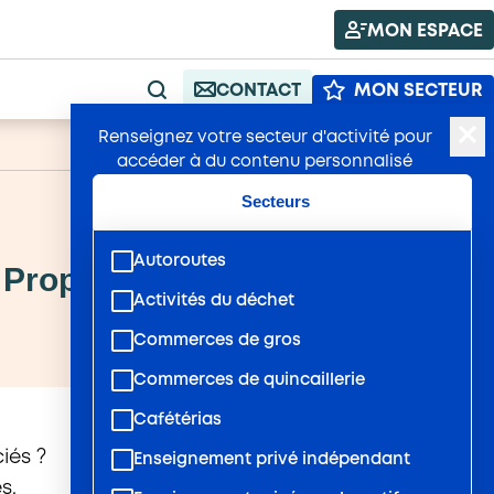
MON ESPACE
CONTACT
MON SECTEUR
RECHERCHE
Renseignez votre secteur d'activité pour
A+
Publié : 15/02/2022
A-
accéder à du contenu personnalisé
Secteurs
Autoroutes
 Propreté et services
Activités du déchet
Commerces de gros
Commerces de quincaillerie
Cafétérias
iés ?
Enseignement privé indépendant
s.