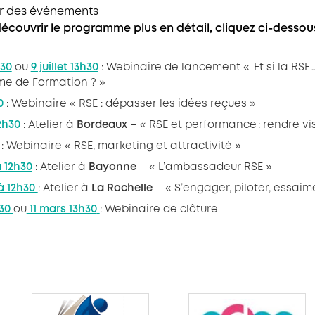
er des événements
découvrir le programme plus en détail,
cliquez ci-dessous
h30
ou
9 juillet 13h30
: Webinaire de lancement «
Et si la RSE
me de Formation ? »
30
: Webinaire « RSE : dépasser les idées reçues »
12h30
: Atelier à
Bordeaux
– « RSE et performance : rendre vis
0
: Webinaire « RSE, marketing et attractivité »
 12h30
: Atelier à
Bayonne
–
« L’ambassadeur RSE »
 à 12h30
: Atelier à
La Rochelle
–
« S’engager, piloter, essaim
h30
ou
11 mars 13h30
: Webinaire de clôture