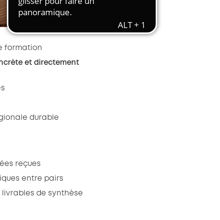
Transport et travail aérien
Travail temporaire
Autres entreprises ressortissantes
e formation
d’AKTO
oncrète et directement
Autre secteur
es
gionale durable
dées reçues
iques entre pairs
 livrables de synthèse