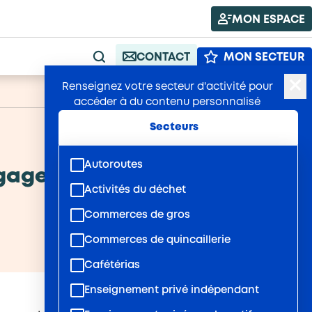
MON ESPACE
CONTACT
MON SECTEUR
RECHERCHE
Renseignez votre secteur d'activité pour
A+
Publié : 17/06/2026
A-
accéder à du contenu personnalisé
Secteurs
Autoroutes
ngagez une démarche RSE
Activités du déchet
Commerces de gros
Commerces de quincaillerie
Cafétérias
Enseignement privé indépendant