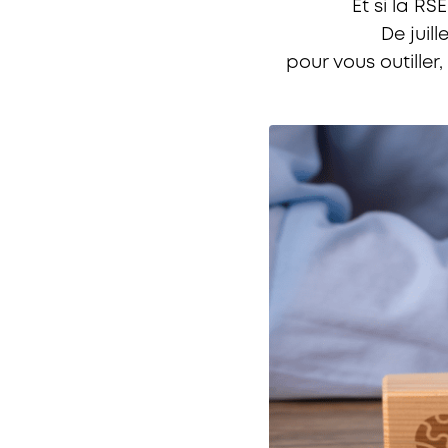
Et si la R
De juil
pour vous outille