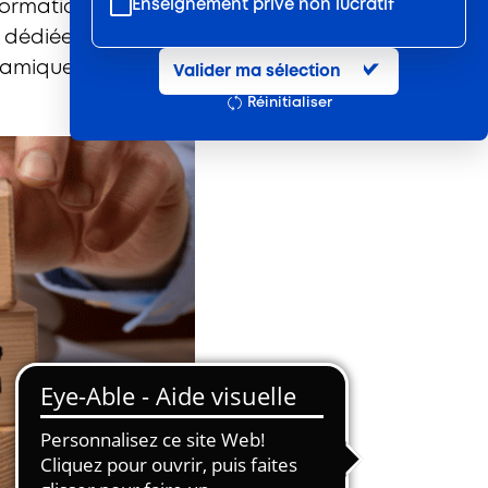
Enseignement privé non lucratif
Formation ?
n dédiée
Entretien et location textile
namique régionale.
Valider ma sélection
Exploitations forestières et scieries
Réinitialiser
agricoles
Hôtels, cafés, restaurants
Organismes de formation
Portage salarial
Prévention, sécurité
Propreté et services associés
Restauration rapide
Restauration collective
Services d'eau et d'assainissement
Travail mécanique du bois