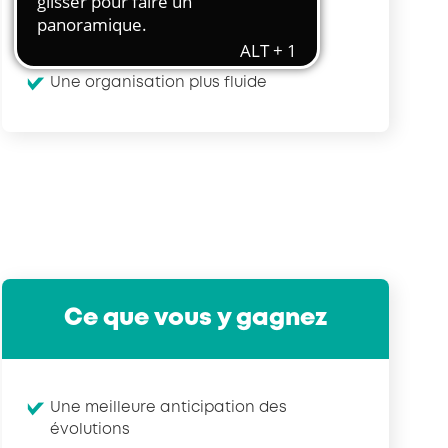
Transport et travail aérien
Des salariés mieux formés
Travail temporaire
Des équipes plus efficaces
Autres entreprises ressortissantes
Une organisation plus fluide
d’AKTO
Autre secteur
Ce que vous y gagnez
Une meilleure anticipation des
évolutions