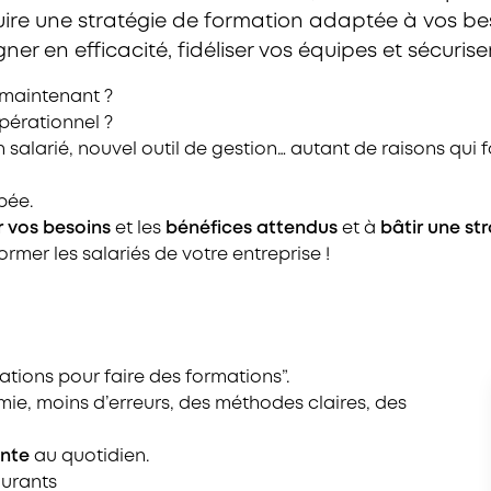
e une stratégie de formation adaptée à vos beso
gner en efficacité, fidéliser vos équipes et sécuriser
s maintenant ?
pérationnel ?
larié, nouvel outil de gestion… autant de raisons qui 
pée.
er vos besoins
et les
bénéfices attendus
et à
bâtir une
st
rmer les salariés de votre entreprise !
ations pour faire des formations”.
mie, moins d’erreurs, des méthodes claires, des
ante
au quotidien.
aurants