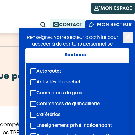
MON ESPACE
CONTACT
MON SECTEUR
RECHERCHE
Renseignez votre secteur d'activité pour
A+
Publié : 23/02/2026
A-
accéder à du contenu personnalisé
Secteurs
Autoroutes
ue pour votre entreprise
Activités du déchet
Commerces de gros
Commerces de quincaillerie
Cafétérias
er compétitif. Trop souvent perçue comme un
Enseignement privé indépendant
 les TPE et PME. Chez AKTO, nous vous