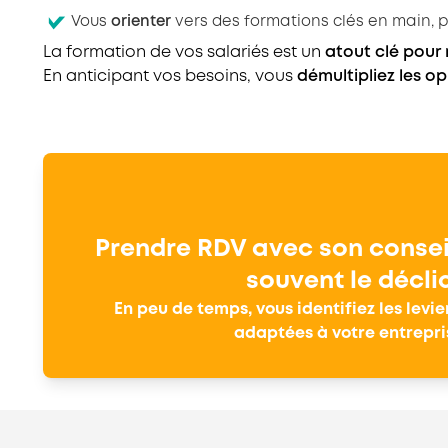
Vous
orienter
vers des formations clés en main, pa
La formation de vos salariés est un
atout clé pour 
En anticipant vos besoins, vous
démultipliez
les
op
Prendre RDV avec son consei
souvent le décli
En peu de temps, vous identifiez les levier
adaptées à votre entrepri