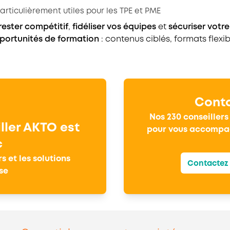
rticulièrement utiles pour les TPE et PME
rester compétitif
,
fidéliser vos équipes
et
sécuriser votre
portunités de formation
: contenus ciblés, formats flex
Conta
Nos 230 conseiller
ller AKTO est
pour vous accompag
c
s et les solutions
Contactez 
se