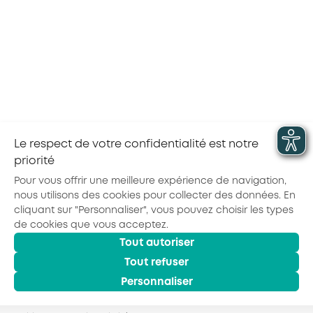
A PROPOS D'AKTO
Facturation électronique et réforme de la TVA
des OPCO : les changements pour les
entreprises et les prestataires de formation
en 2026
Le respect de votre confidentialité est notre
priorité
Pour vous offrir une meilleure expérience de navigation,
nous utilisons des cookies pour collecter des données. En
cliquant sur "Personnaliser", vous pouvez choisir les types
de cookies que vous acceptez.
Actualités
Agenda
Outils
Tout autoriser
© 2026 - AKTO - Tous droits réservés
Mentions légales
Politique de confidentialité
Conditions générales
Tout refuser
Glossaire
Personnaliser
Observatoire des Métiers
Espace Formation